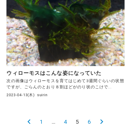
ウィローモスはこんな姿になっていた
次の画像はウィローモスを育てはじめて3週間ぐらいの状態
ですが、ごらんのとおり８割ほどがのり状のこけで...
2023-04-13(木)
suirin
前
1
…
4
5
6
次
投